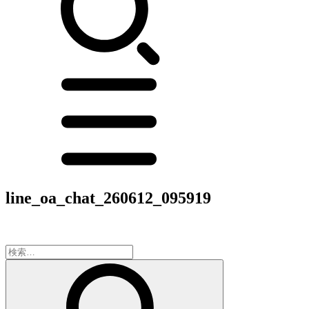
line_oa_chat_260612_095919
検
索: