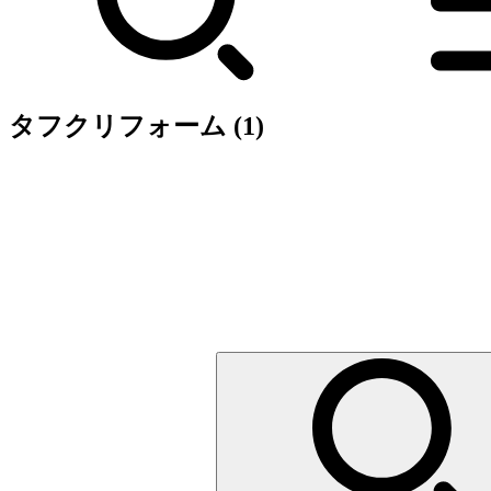
タフクリフォーム (1)
検
索: