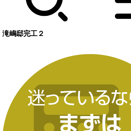
滝嶋邸完工２