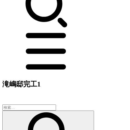
滝嶋邸完工1
検
索: