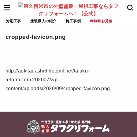
対応工事
塗装職人の紹介
施工事例
無料お見積
cropped-favicon.png
http://aokitadashi6.heteml.net/tafuku-
reform.com.202007/wp-
content/uploads/2020/09/cropped-favicon.png