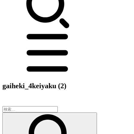
gaiheki_4keiyaku (2)
検
索: